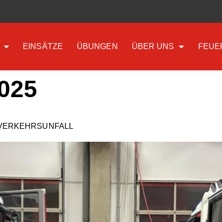
EINSÄTZE
ÜBUNGEN
ÜBER UNS
FEUE
2025
 VERKEHRSUNFALL