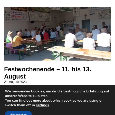
Festwochenende – 11. bis 13.
August
21. August 2023
Voller Freude blicken wir zurück auf das vergangene
Wir verwenden Cookies, um dir die bestmögliche Erfahrung auf
unserer Website zu bieten.
Wochenende, an welchem unser alljährliches
You can find out more about which cookies we are using or
Feuerwehrfest stattfand. Erstmalig gab es heuer am
switch them off in
settings
.
Freitag eine Mottoparty, welche unter
Akzeptieren