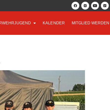
RWEHRJUGEND
KALENDER
MITGLIED WERDEN
G