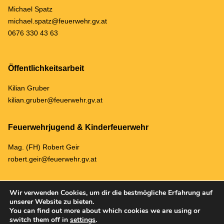
Michael Spatz
michael.spatz@feuerwehr.gv.at
0676 330 43 63
Öffentlichkeitsarbeit
Kilian Gruber
kilian.gruber@feuerwehr.gv.at
Feuerwehrjugend & Kinderfeuerwehr
Mag. (FH) Robert Geir
robert.geir@feuerwehr.gv.at
Wir verwenden Cookies, um dir die bestmögliche Erfahrung auf
unserer Website zu bieten.
You can find out more about which cookies we are using or
ARCHIV
DATENSCHUTZ & IMPRESSUM
switch them off in
settings
.