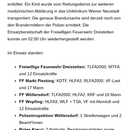
entlüftet. Ein Kind wurde vom Rettungsdienst zur weiteren
medizinischen Abklärung in das Uniklinikum Wiener Neustadt
transportiert. Die genaue Brandursache wird derzeit noch von
den Brandermittlern der Polizei ermittelt. Die
Einsatzbereitschaft der Freiwilligen Feuerwehr Dreistetten
konnte um 02:00 Uhr wiederhergestellt werden.
Im Einsatz standen:
Freiwillige Feuerwehr Dreistetten:
TLFA2000, MTFA
und 12 Einsatzkräfte
FF Markt Piesting:
KDTF, HLFA3, RLFA2000, VF-Last
und 17 Mann
FF Wöllersdorf:
TLFA2000, HLFA2, KRF und 16 Mann
FF Wopfing:
HLFA3, WLF + TSA, VF mit Atemluft und
12 Einsatzkräfte
Polizeiinspektion Wöllersdorf:
1 Streifenwagen und 2
Beamt*innen
Rotes Kreuz:
2 Notärzte, Bezirkseinsatzleiter sowie