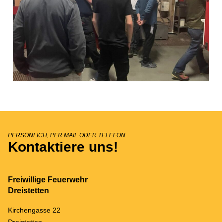
PERSÖNLICH, PER MAIL ODER TELEFON
Kontaktiere uns!
Freiwillige Feuerwehr
Dreistetten
Kirchengasse 22
Dreistetten