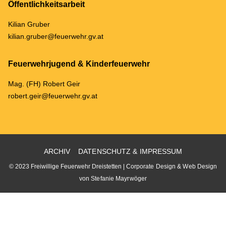
Öffentlichkeitsarbeit
Kilian Gruber
kilian.gruber@feuerwehr.gv.at
Feuerwehrjugend & Kinderfeuerwehr
Mag. (FH) Robert Geir
robert.geir@feuerwehr.gv.at
ARCHIV
DATENSCHUTZ & IMPRESSUM
© 2023 Freiwillige Feuerwehr Dreistetten |
Corporate Design & Web Design
von Stefanie Mayrwöger