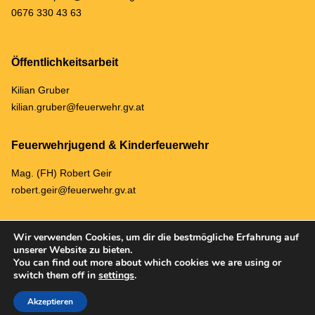
0676 330 43 63
Öffentlichkeitsarbeit
Kilian Gruber
kilian.gruber@feuerwehr.gv.at
Feuerwehrjugend & Kinderfeuerwehr
Mag. (FH) Robert Geir
robert.geir@feuerwehr.gv.at
Wir verwenden Cookies, um dir die bestmögliche Erfahrung auf
unserer Website zu bieten.
You can find out more about which cookies we are using or
ARCHIV
DATENSCHUTZ & IMPRESSUM
switch them off in
settings
.
© 2023 Freiwillige Feuerwehr Dreistetten |
Corporate Design & Web Design
Akzeptieren
von Stefanie Mayrwöger