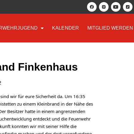
RWEHRJUGEND
KALENDER
MITGLIED WERDEN
and Finkenhaus
2
ind wir für eure Sicherheit da. Um 16:35 
stetten zu einem Kleinbrand in der Nähe des 
Der Besitzer hatte in einem angrenzenden 
uchentwicklung entdeckt und die Feuerwehr 
kunft konnten wir mit seiner Hilfe die 
 ausfindig machen und der dort vorgefundene, 