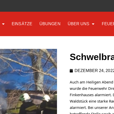
EINSÄTZE
ÜBUNGEN
ÜBER UNS
FEUE
Schwelbr
DEZEMBER 24, 202
Auch am Heiligen Abend s
wurde die Feuerwehr Drei
Finkenhauses alarmiert. 
Waldstück eine starke Ra
alarmiert. Bei unserer An
betreffende Stelle rasch