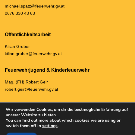
michael.spatz@feuerwehr.gv.at
0676 330 43 63
Öffentlichkeitsarbeit
Kilian Gruber
kilian.gruber@feuerwehr.gv.at
Feuerwehrjugend & Kinderfeuerwehr
Mag. (FH) Robert Geir
robert.geir@feuerwehr.gv.at
Wir verwenden Cookies, um dir die bestmögliche Erfahrung auf
unserer Website zu bieten.
You can find out more about which cookies we are using or
ARCHIV
DATENSCHUTZ & IMPRESSUM
switch them off in
settings
.
© 2023 Freiwillige Feuerwehr Dreistetten |
Corporate Design & Web Design