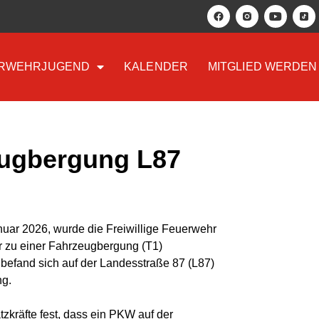
RWEHRJUGEND
KALENDER
MITGLIED WERDEN
eugbergung L87
uar 2026, wurde die Freiwillige Feuerwehr
r zu einer Fahrzeugbergung (T1)
t befand sich auf der Landesstraße 87 (L87)
ng.
atzkräfte fest, dass ein PKW auf der