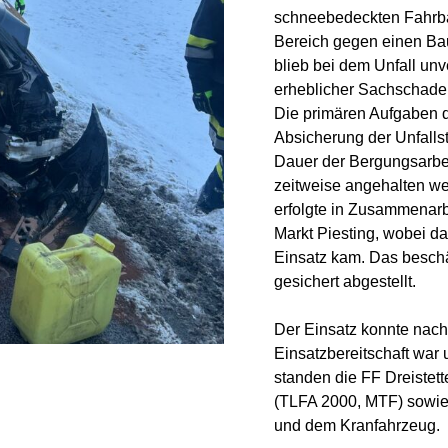
schneebedeckten Fahrba
Bereich gegen einen Ba
blieb bei dem Unfall un
erheblicher Sachschade
Die primären Aufgaben d
Absicherung der Unfallst
Dauer der Bergungsarbei
zeitweise angehalten we
erfolgte in Zusammenarb
Markt Piesting, wobei 
Einsatz kam. Das besch
gesichert abgestellt.
Der Einsatz konnte nach
Einsatzbereitschaft war 
standen die FF Dreistet
(TLFA 2000, MTF) sowie 
und dem Kranfahrzeug.