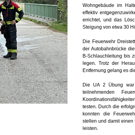
Wohngebäude im Halter
effektiv entgegenzuwir
errichtet, und das Lös
Steigung von etwa 30 H
Die Feuerwehr Dreistet
der Autobahnbrücke die
B-Schlauchleitung bis 
legen. Trotz der Hera
Entfernung gelang es die
Die UA 2 Übung war s
teilnehmenden Feuer
Koordinationsfähigkei
testen. Durch die erfol
konnten die Feuerwehr
stellen und damit einen
leisten.