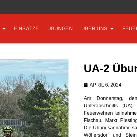
EINSÄTZE
ÜBUNGEN
ÜBER UNS
FEUE
UA-2 Übu
APRIL 6, 2024
Am Donnerstag, de
Unterabschnitts (UA
Feuerwehren teilnahmen
Fischau, Markt Piestin
Die Übungsannahme sah
Wöllersdorf und Stei