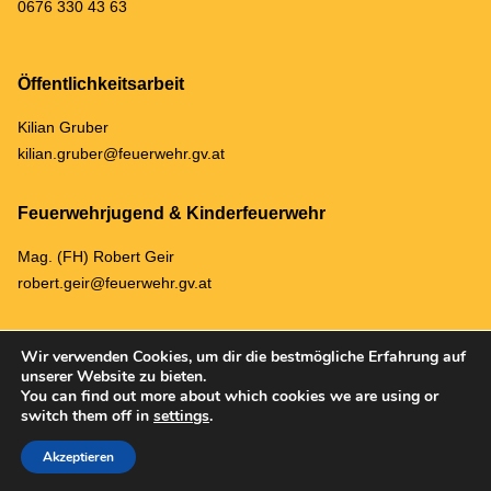
0676 330 43 63
Öffentlichkeitsarbeit
Kilian Gruber
kilian.gruber@feuerwehr.gv.at
Feuerwehrjugend & Kinderfeuerwehr
Mag. (FH) Robert Geir
robert.geir@feuerwehr.gv.at
Wir verwenden Cookies, um dir die bestmögliche Erfahrung auf
unserer Website zu bieten.
You can find out more about which cookies we are using or
ARCHIV
DATENSCHUTZ & IMPRESSUM
switch them off in
settings
.
© 2023 Freiwillige Feuerwehr Dreistetten |
Corporate Design & Web Design
Akzeptieren
von Stefanie Mayrwöger