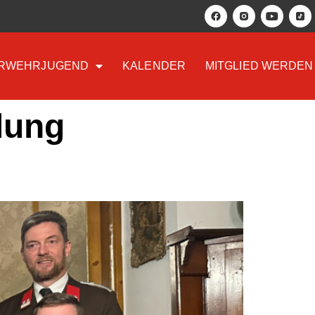
RWEHRJUGEND
KALENDER
MITGLIED WERDEN
lung