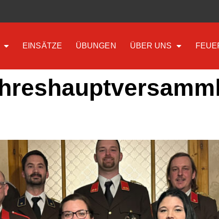
EINSÄTZE
ÜBUNGEN
ÜBER UNS
FEUE
hreshauptversamm